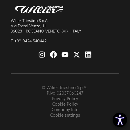
Wilier Triestina S.p.A.
Via Fratel Venzo, 11
36028 - ROSSANO VENETO (VI) - ITALY
T +39 0424 540442
© Wilier Triestina S.p.A.
P.Iva 02037060247
Privacy Policy
Cookie Policy
Company Info
Cookie settings