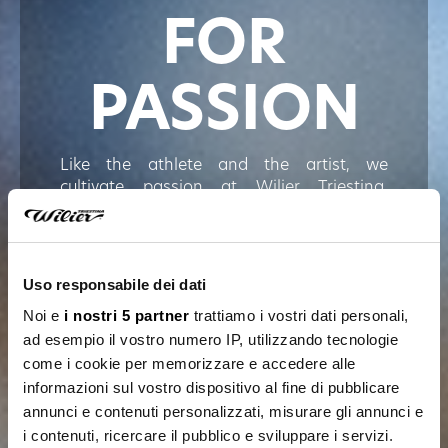
FOR
PASSION
Like the athlete and the artist, we
cultivate passion at Wilier Triestina.
Passion for cycling, obviously, passion for
our work, passion for the beauty and
harmony of things, constant dedication to
continue developing our technologically
Uso responsabile dei dati
advanced products.
Noi e
i nostri 5 partner
trattiamo i vostri dati personali,
ad esempio il vostro numero IP, utilizzando tecnologie
DISCOVER ALL OUR PRODUCTS
come i cookie per memorizzare e accedere alle
informazioni sul vostro dispositivo al fine di pubblicare
annunci e contenuti personalizzati, misurare gli annunci e
i contenuti, ricercare il pubblico e sviluppare i servizi.