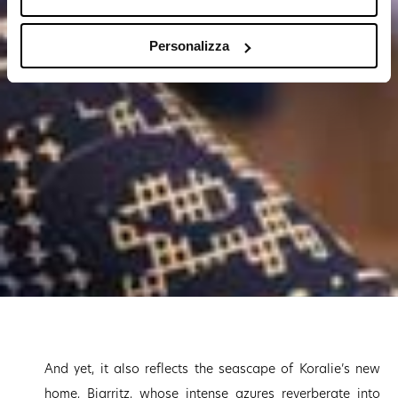
Con il tuo consenso, vorremmo anche:
Personalizza
raccogliere informazioni sulla tua posizione
geografica, con un'approssimazione di qualche
metro,
Identificare il tuo dispositivo, scansionandolo
attivamente alla ricerca di caratteristiche
specifiche (impronte digitali).
Approfondisci come vengono elaborati i tuoi dati personali
e imposta le tue preferenze nella
sezione dettagli
. Puoi
modificare o ritirare il tuo consenso in qualsiasi momento
dalla Dichiarazione sui cookie.
Wilier Triestina Spa si avvale di cookies tecnici,
analitici, di profilazione e pubblicitari.
Se clicci sul consenso accetti tali cookies.
And yet, it also reflects the seascape of Koralie’s new
home, Biarritz, whose intense azures reverberate into