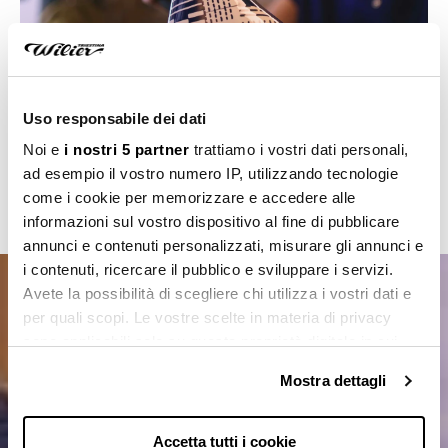
Uso responsabile dei dati
Noi e
i nostri 5 partner
trattiamo i vostri dati personali,
ad esempio il vostro numero IP, utilizzando tecnologie
Discover Wilier 0 SLR
come i cookie per memorizzare e accedere alle
informazioni sul vostro dispositivo al fine di pubblicare
annunci e contenuti personalizzati, misurare gli annunci e
i contenuti, ricercare il pubblico e sviluppare i servizi.
Avete la possibilità di scegliere chi utilizza i vostri dati e
per quali scopi. Le vostre scelte in materia di privacy
sono applicabili solo su questa proprietà digitale in cui
avete effettuato le vostre scelte. È possibile modificare o
Mostra dettagli
revocare il proprio consenso in qualsiasi momento dalla
Dichiarazione sui cookie o facendo clic sull'icona di
attivazione della privacy.
Accetta tutti i cookie