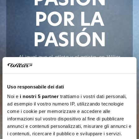
POR LA
PASIÓN
Al igual que el atleta y el artista, en Wilier
Triestina cultivamos la Pasión. Pasión por
el ciclismo, por supuesto, pasión por
nuestro trabajo, pasión por la belleza y la
armonía de las cosas, dedicación
Uso responsabile dei dati
constante para que nuestros productos
Noi e
i nostri 5 partner
trattiamo i vostri dati personali,
tecnológicamente avanzados sigan
ad esempio il vostro numero IP, utilizzando tecnologie
evolucionando.
come i cookie per memorizzare e accedere alle
informazioni sul vostro dispositivo al fine di pubblicare
DESCUBRA TODOS NUESTRO PRODUCTOS
annunci e contenuti personalizzati, misurare gli annunci e
i contenuti, ricercare il pubblico e sviluppare i servizi.