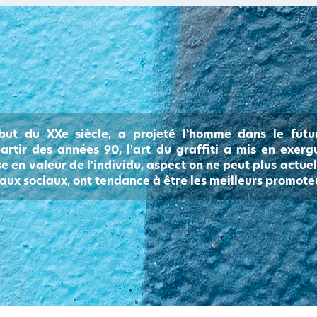
but du XXe siècle, a projeté l'homme dans le futu
artir des années 90, l'art du graffiti a mis en exerg
se en valeur de l'individu, aspect on ne peut plus actue
seaux sociaux, ont tendance à être les meilleurs promot