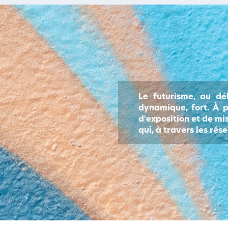
Le futurisme, au dé
dynamique, fort. À p
d'exposition et de mi
qui, à travers les ré