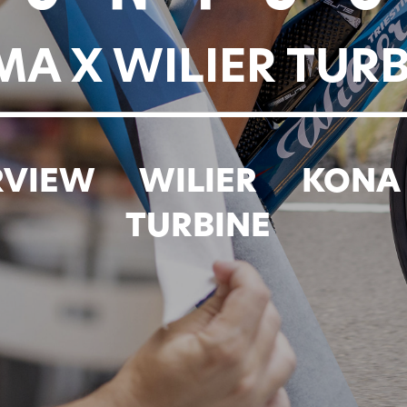
MA X WILIER TURB
RVIEW
WILIER
KONA
TURBINE