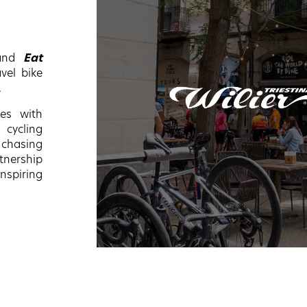
nd
Eat
vel bike
.
kes with
cycling
 chasing
tnership
spiring