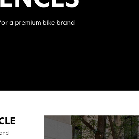
 for a premium bike brand
YCLE
 and