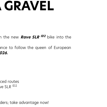
 GRAVEL
ID2
th the new
Rave SLR
bike into the
ance to follow the queen of European
026.
ced routes
ID2
ave SLR
riders; take advantage now!