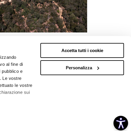
Accetta tutti i cookie
ilizzando
o al fine di
Personalizza
l pubblico e
i. Le vostre
ettuato le vostre
chiarazione sui
ione di