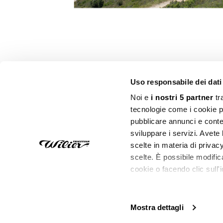
Uso responsabile dei dati
Noi e
i nostri 5 partner
tr
Wilier Triestina S.p.A.
tecnologie come i cookie p
Via Fratel Venzo, 11
pubblicare annunci e conten
36028 - ROSSANO VENETO (V
sviluppare i servizi. Avete l
T +39 0424 540442
scelte in materia di privacy
scelte. È possibile modifi
cookie o facendo clic sull'i
Con il tuo consenso, vo
© Wilier Triestina S.p.A.
P.Iva 02037060247
Privacy Policy
Mostra dettagli
raccogliere infor
qualche metro,