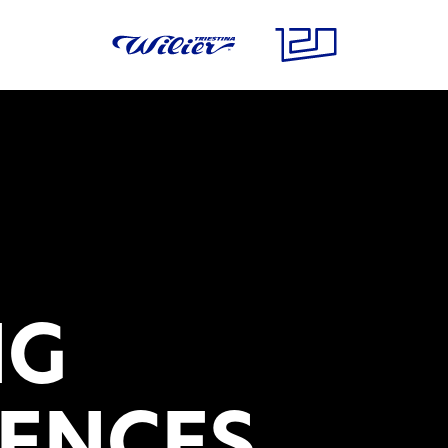
NG
IENCES