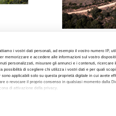
attiamo i vostri dati personali, ad esempio il vostro numero IP, ut
er memorizzare e accedere alle informazioni sul vostro dispositiv
uti personalizzati, misurare gli annunci e i contenuti, ricercare i
I) - ITALY
a possibilità di scegliere chi utilizza i vostri dati e per quali scop
 sono applicabili solo su questa proprietà digitale in cui avete eff
care o revocare il proprio consenso in qualsiasi momento dalla Di
cona di attivazione della privacy.
rremmo anche:
Cookie Policy
Company Info
Cookie settings
mazioni sulla tua posizione geografica, con un'approssimaz